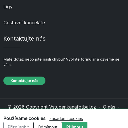
Ligy
Cestovní kanceláře
Kontaktujte nás
Máte dotaz nebo jste našli chybu? Vyplňte formulář a ozveme se
vám.
Kontaktujte nás
© 2026 Copyright Vstupenkanafotbal.cz ·
O nás
·
Kontaktujte nás
·
Zásady ochrany soukromí
·
Zásady
Používáme cookies
zásadami cookies
cookies
·
Redakční zásady
Přizpůsobit
Odmítnout
Přijmout