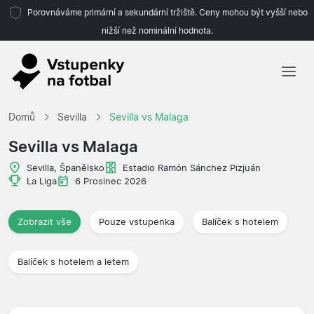
Porovnáváme primární a sekundární tržiště. Ceny mohou být vyšší nebo
nižší než nominální hodnota.
Domů
Domů
Sevilla
Sevilla vs Malaga
Týmy
Sevilla vs Malaga
Ligy
Sevilla, Španělsko
Estadio Ramón Sánchez Pizjuán
La Liga
6 Prosinec 2026
Cestovní kanceláře
Zobrazit vše
Pouze vstupenka
Balíček s hotelem
Balíček s hotelem a letem