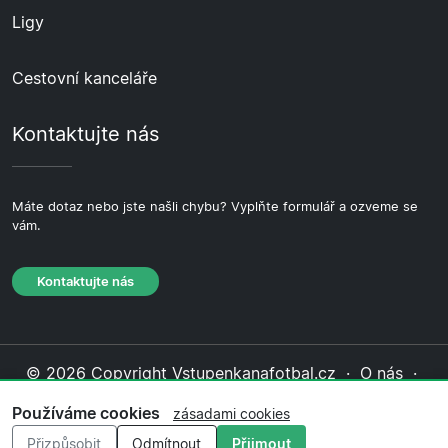
Ligy
Cestovní kanceláře
Kontaktujte nás
Máte dotaz nebo jste našli chybu? Vyplňte formulář a ozveme se
vám.
Kontaktujte nás
© 2026 Copyright Vstupenkanafotbal.cz ·
O nás
·
Kontaktujte nás
·
Zásady ochrany soukromí
·
Zásady
Používáme cookies
zásadami cookies
cookies
·
Redakční zásady
Přizpůsobit
Odmítnout
Přijmout