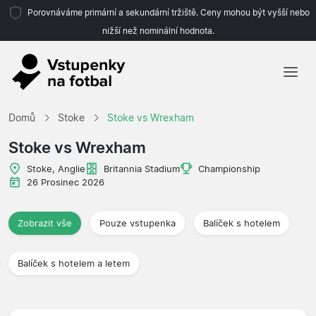
Porovnáváme primární a sekundární tržiště. Ceny mohou být vyšší nebo
nižší než nominální hodnota.
Domů
Domů
Stoke
Stoke vs Wrexham
Týmy
Stoke vs Wrexham
Ligy
Stoke, Anglie
Britannia Stadium
Championship
26 Prosinec 2026
Cestovní kanceláře
Zobrazit vše
Pouze vstupenka
Balíček s hotelem
Balíček s hotelem a letem