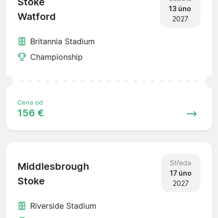
Stoke
13 úno
Watford
2027
Britannia Stadium
Championship
Cena od
156 €
Středa
Middlesbrough
17 úno
Stoke
2027
Riverside Stadium