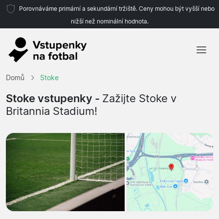
Porovnáváme primární a sekundární tržiště. Ceny mohou být vyšší nebo
nižší než nominální hodnota.
Domů
Domů
Stoke
Týmy
Stoke vstupenky -
Zažijte Stoke v
Britannia Stadium!
Ligy
Cestovní kanceláře