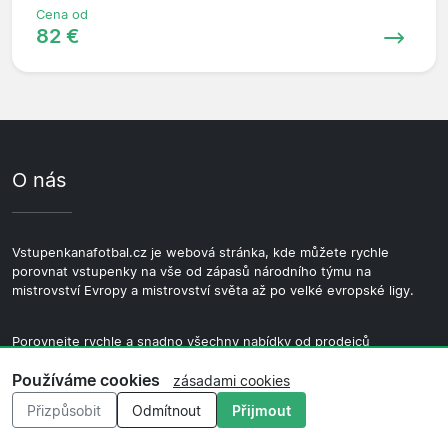
Cena od
82 €
O nás
Vstupenkanafotbal.cz je webová stránka, kde můžete rychle
porovnat vstupenky na vše od zápasů národního týmu na
mistrovství Evropy a mistrovství světa až po velké evropské ligy.
Porovnejte rychle a snadno všechny nabídky od prodejců
vstupenek. Máte-li jakékoli dotazy, kontaktujte nás prostřednictvím
Používáme cookies
e-mailového formuláře.
zásadami cookies
Přizpůsobit
Odmítnout
Přijmout