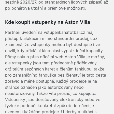
sezóně 2026/27, od standardních ligových zápasů až
po pohárová utkání a prémiové možnosti.
Kde koupit vstupenky na Aston Villa
Partneři uvedení na vstupenkanafotbal.cz mají
přístup k alokacím mimo standardní prodej, což
znamená, že vstupenky mohou být dostupné i ve
chvíli, kdy oficiální klub hlásí vyprázdnění kapacity.
Přímý nákup přes oficální web Aston Villa je možný,
ale vstupenky jsou tam přednostně přidělovány
držitelům sezónních karet a členům fanklubu, takže
pro zahraničního fanouška bez členství je tato cesta
zpravidla méně dostupná. Každý prodejce je na
stránce označen jako autorizovaný nebo
neautorizovaný, takže víte přesně, co kupujete.
Vstupenky jsou doručovány elektronicky nebo ve
fyzické podobě; konkrétní způsob doručení je
uveden u každého prodejce. U derby a utkání s