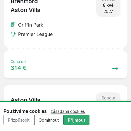
Brentford
8 kvě
Aston Villa
2027
Griffin Park
Premier League
Cena od
314 €
Sobota
Aston Villa
15 kvě
Newcastle
2027
Používáme cookies
zásadami cookies
Přizpůsobit
Odmítnout
Přijmout
Villa Park