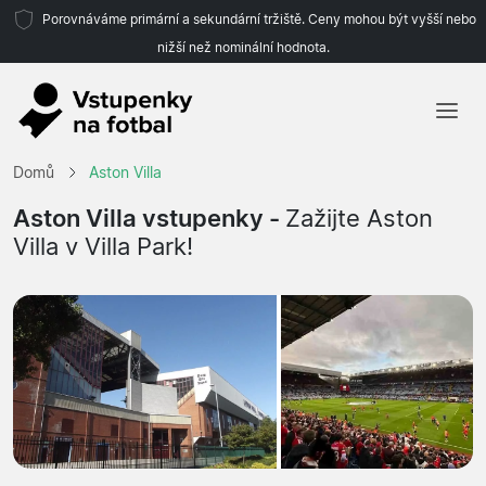
Porovnáváme primární a sekundární tržiště. Ceny mohou být vyšší nebo
nižší než nominální hodnota.
Domů
Domů
Aston Villa
Týmy
Aston Villa vstupenky -
Zažijte Aston
Villa v Villa Park!
Ligy
Cestovní kanceláře